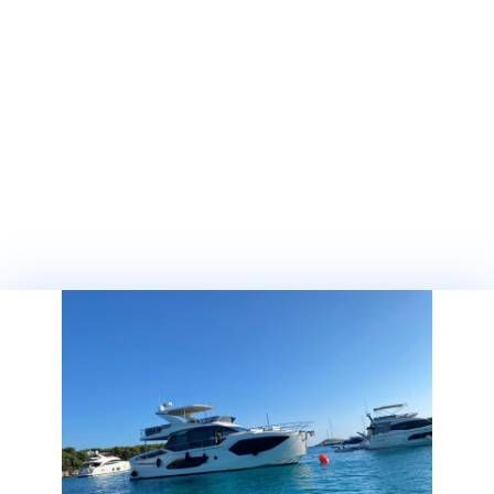
Связаться с нами
Франкфурт-на-майне
Тел:
0049 (0) 69 / 829 78 80
Факс:
0049 (0) 69 / 829 788 11
E-mail:
info@baotic-yachting.de
Администрация: Andrestrasse 2, 63067 Offenbach
Время работы: Пон. - Птн: 9:00 – 18:00
Сегет Доньи
Тел:
00385 (0) 21 / 88 07 95