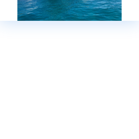
Моб:
00385 (0) 91 / 280 00 20
Моб:
00385 (0) 91 / 280 00 45
Моб:
00385 (0) 91 / 280 00 75
E-mail:
sales-seget@baotic-yachting.com
Время работы: Пон. - Сб: 8:00 – 16:00
Биоград
Тел:
00385 (0) 91 280 00 04
E-mail:
sales-biograd@baotic-yachting.com
Адрес: Šetalište kneza Branimira 1,
23210, Biograd na Moru
Время работы:
Пон. - Птн: 8:00 – 17:00
Сб: 8:00 – 12:00
Сукошан
Тел:
00385 (0) 23 / 312 702
Моб:
00385 (0) 91 / 280 00 63