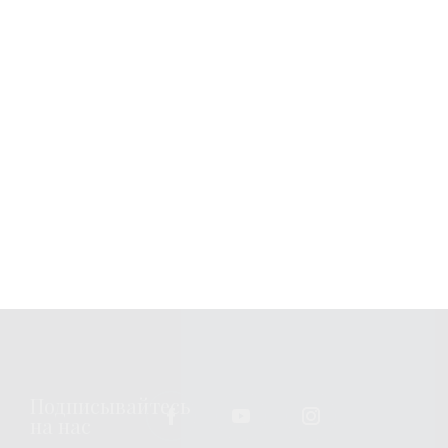
Узнавайте новости
Подписка
Вы можете изменить или отозвать свое согласие в любое
время, связавшись с нами по
emailing us
. Всю
дополнительную информацию о том, как мы обрабатываем
ваши персональные данные, можно найти по адресу
privacy
policy
.
Подписывайтесь
на нас