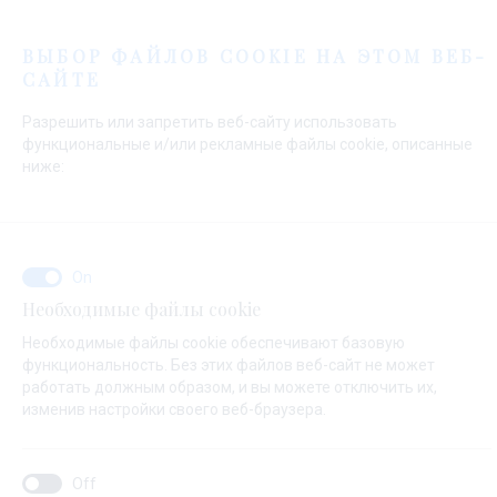
Меню
ВЫБОР ФАЙЛОВ COOKIE НА ЭТОМ ВЕБ-
САЙТЕ
Начальная страница
Контакты
Send Inquiry
Разрешить или запретить веб-сайту использовать
Send Inquiry
функциональные и/или рекламные файлы cookie, описанные
ниже:
О ЧЕМ ВАШ ЗАПРОС ?
Необходимые файлы cookie
Продажа
Необходимые файлы cookie обеспечивают базовую
функциональность. Без этих файлов веб-сайт не может
работать должным образом, и вы можете отключить их,
изменив настройки своего веб-браузера.
НАЗВАНИЕ ЯХТЫ ( ЕСЛИ ВЫ НЕ ЗНАЕТЕ ТОЧНОЕ ИМЯ ЯХТЫ,ВНЕСИТЕ
ЛЮБОЕ ИМЯ)*