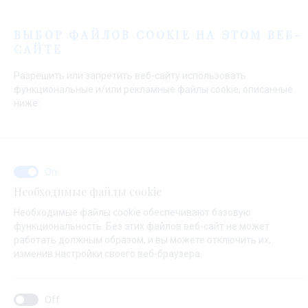
Меню
ВЫБОР ФАЙЛОВ COOKIE НА ЭТОМ ВЕБ-
САЙТЕ
Начальная страница
Контакты
Send Inquiry
Разрешить или запретить веб-сайту использовать
Send Inquiry
функциональные и/или рекламные файлы cookie, описанные
ниже:
О ЧЕМ ВАШ ЗАПРОС ?
Необходимые файлы cookie
Продажа
Необходимые файлы cookie обеспечивают базовую
функциональность. Без этих файлов веб-сайт не может
работать должным образом, и вы можете отключить их,
изменив настройки своего веб-браузера.
НАЗВАНИЕ ЯХТЫ ( ЕСЛИ ВЫ НЕ ЗНАЕТЕ ТОЧНОЕ ИМЯ ЯХТЫ,ВНЕСИТЕ
ЛЮБОЕ ИМЯ)*