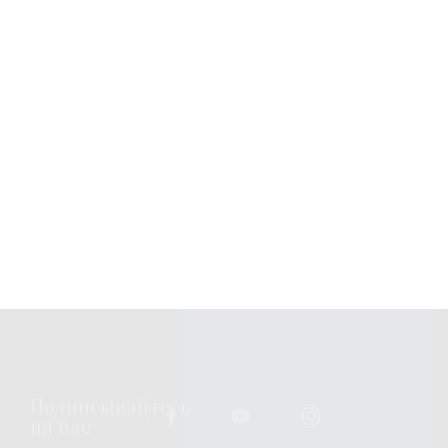
Узнавайте новости
Подписка
Вы можете изменить или отозвать свое согласие в любое
время, связавшись с нами по
emailing us
. Всю
дополнительную информацию о том, как мы обрабатываем
ваши персональные данные, можно найти по адресу
privacy
policy
.
Подписывайтесь
на нас