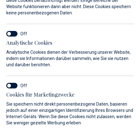
Yanmar 4LV 230HP
241l
diese Cookies benachrichtigt werden. Einige Bereiche der
Website funktionieren dann aber nicht. Diese Cookies speichern
Diesel
keine personenbezogenen Daten.
PREIS
auf Anfrage
Analytische Cookies
Analytische Cookies dienen der Verbesserung unserer Website,
indem sie Informationen darüber sammeln, wie Sie sie nutzen
Anfrage senden
und darüber berichten.
Cookies für Marketingzwecke
Sie speichern nicht direkt personenbezogene Daten, basieren
jedoch auf einer einzigartigen Identifizierung Ihres Browsers und
Internet-Geräts. Wenn Sie diese Cookies nicht zulassen, werden
Sie weniger gezielte Werbung erleben.