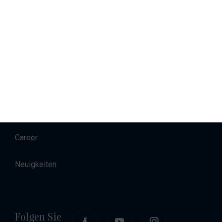
Verkauf
Charter
Unterkunft
About
Kontakt
Career
Neuigkeiten
Folgen Sie