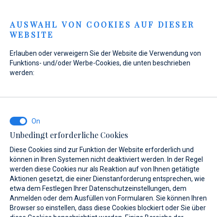
Menu
AUSWAHL VON COOKIES AUF DIESER
WEBSITE
Home
Verkauf
Neuboote
Williams Jet Tenders
Erlauben oder verweigern Sie der Website die Verwendung von
Solas 625
Funktions- und/oder Werbe-Cookies, die unten beschrieben
werden:
Galerie anzeigen
Unbedingt erforderliche Cookies
Diese Cookies sind zur Funktion der Website erforderlich und
können in Ihren Systemen nicht deaktiviert werden. In der Regel
LÄNGE ÜBER ALLES
BREITE
werden diese Cookies nur als Reaktion auf von Ihnen getätigte
6.32
2.41
Aktionen gesetzt, die einer Dienstanforderung entsprechen, wie
etwa dem Festlegen Ihrer Datenschutzeinstellungen, dem
Anmelden oder dem Ausfüllen von Formularen. Sie können Ihren
MOTORISIERUNG
KRAFTSTOFFTANK KAPAZITÄT
Browser so einstellen, dass diese Cookies blockiert oder Sie über