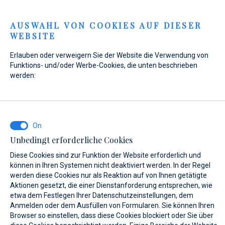
Menu
AUSWAHL VON COOKIES AUF DIESER
WEBSITE
Home
Kontakt
Anfrage senden
Erlauben oder verweigern Sie der Website die Verwendung von
Anfrage senden
Funktions- und/oder Werbe-Cookies, die unten beschrieben
werden:
WAS INTERESSIERT SIE?
Unbedingt erforderliche Cookies
Verkauf
Diese Cookies sind zur Funktion der Website erforderlich und
können in Ihren Systemen nicht deaktiviert werden. In der Regel
werden diese Cookies nur als Reaktion auf von Ihnen getätigte
Aktionen gesetzt, die einer Dienstanforderung entsprechen, wie
etwa dem Festlegen Ihrer Datenschutzeinstellungen, dem
BOOT NAME (WENN SIE DEN GENAUEN NAMEN DES BOOTES NICHT
KENNEN, GEBEN SIE EINEN BELIEBIGEN NAMEN EIN.)*
Anmelden oder dem Ausfüllen von Formularen. Sie können Ihren
Browser so einstellen, dass diese Cookies blockiert oder Sie über