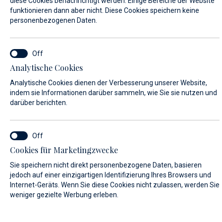
diese Cookies benachrichtigt werden. Einige Bereiche der Website
funktionieren dann aber nicht. Diese Cookies speichern keine
personenbezogenen Daten.
VORNAME*
Analytische Cookies
NACHNAME*
Analytische Cookies dienen der Verbesserung unserer Website,
indem sie Informationen darüber sammeln, wie Sie sie nutzen und
darüber berichten.
E-MAIL*
Cookies für Marketingzwecke
Sie speichern nicht direkt personenbezogene Daten, basieren
LAND:
jedoch auf einer einzigartigen Identifizierung Ihres Browsers und
Internet-Geräts. Wenn Sie diese Cookies nicht zulassen, werden Sie
weniger gezielte Werbung erleben.
Algeria (+213)