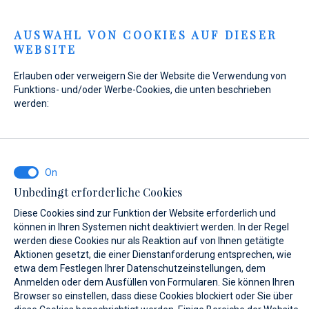
Menu
AUSWAHL VON COOKIES AUF DIESER
WEBSITE
Home
Kontakt
Anfrage senden
Erlauben oder verweigern Sie der Website die Verwendung von
Anfrage senden
Funktions- und/oder Werbe-Cookies, die unten beschrieben
werden:
WAS INTERESSIERT SIE?
Unbedingt erforderliche Cookies
Verkauf
Diese Cookies sind zur Funktion der Website erforderlich und
können in Ihren Systemen nicht deaktiviert werden. In der Regel
werden diese Cookies nur als Reaktion auf von Ihnen getätigte
Aktionen gesetzt, die einer Dienstanforderung entsprechen, wie
etwa dem Festlegen Ihrer Datenschutzeinstellungen, dem
BOOT NAME (WENN SIE DEN GENAUEN NAMEN DES BOOTES NICHT
KENNEN, GEBEN SIE EINEN BELIEBIGEN NAMEN EIN.)*
Anmelden oder dem Ausfüllen von Formularen. Sie können Ihren
Browser so einstellen, dass diese Cookies blockiert oder Sie über