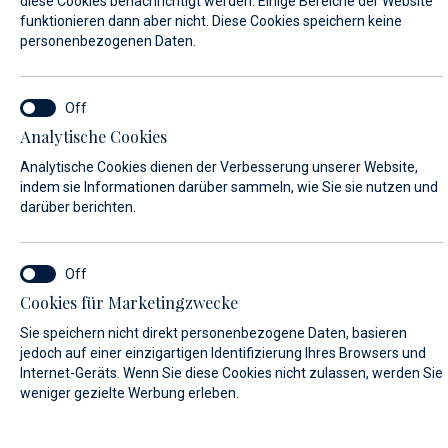
diese Cookies benachrichtigt werden. Einige Bereiche der Website
funktionieren dann aber nicht. Diese Cookies speichern keine
personenbezogenen Daten.
VORNAME*
Analytische Cookies
NACHNAME*
Analytische Cookies dienen der Verbesserung unserer Website,
indem sie Informationen darüber sammeln, wie Sie sie nutzen und
darüber berichten.
E-MAIL*
Cookies für Marketingzwecke
Sie speichern nicht direkt personenbezogene Daten, basieren
LAND:
jedoch auf einer einzigartigen Identifizierung Ihres Browsers und
Internet-Geräts. Wenn Sie diese Cookies nicht zulassen, werden Sie
weniger gezielte Werbung erleben.
Algeria (+213)