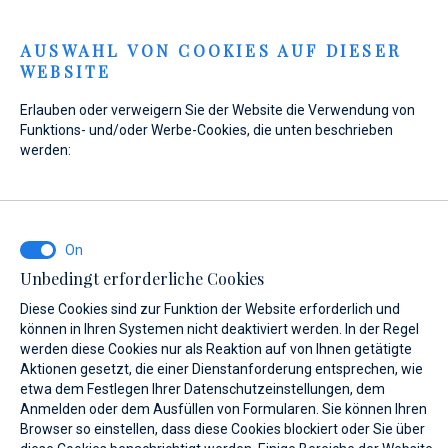
Menu
AUSWAHL VON COOKIES AUF DIESER
WEBSITE
Home
Kontakt
Anfrage senden
Erlauben oder verweigern Sie der Website die Verwendung von
Anfrage senden
Funktions- und/oder Werbe-Cookies, die unten beschrieben
werden:
WAS INTERESSIERT SIE?
Unbedingt erforderliche Cookies
Verkauf
Diese Cookies sind zur Funktion der Website erforderlich und
können in Ihren Systemen nicht deaktiviert werden. In der Regel
werden diese Cookies nur als Reaktion auf von Ihnen getätigte
Aktionen gesetzt, die einer Dienstanforderung entsprechen, wie
etwa dem Festlegen Ihrer Datenschutzeinstellungen, dem
BOOT NAME (WENN SIE DEN GENAUEN NAMEN DES BOOTES NICHT
KENNEN, GEBEN SIE EINEN BELIEBIGEN NAMEN EIN.)*
Anmelden oder dem Ausfüllen von Formularen. Sie können Ihren
Browser so einstellen, dass diese Cookies blockiert oder Sie über