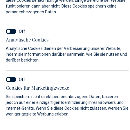
diese Cookies benachrichtigt werden. Einige Bereiche der Website
funktionieren dann aber nicht. Diese Cookies speichern keine
personenbezogenen Daten.
VORNAME*
Analytische Cookies
NACHNAME*
Analytische Cookies dienen der Verbesserung unserer Website,
indem sie Informationen darüber sammeln, wie Sie sie nutzen und
darüber berichten.
E-MAIL*
Cookies für Marketingzwecke
Sie speichern nicht direkt personenbezogene Daten, basieren
LAND:
jedoch auf einer einzigartigen Identifizierung Ihres Browsers und
Internet-Geräts. Wenn Sie diese Cookies nicht zulassen, werden Sie
weniger gezielte Werbung erleben.
Algeria (+213)