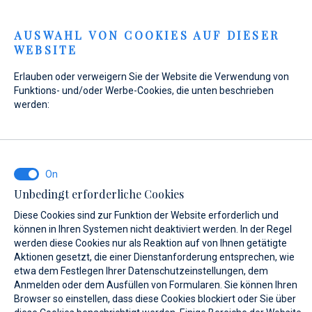
Menu
AUSWAHL VON COOKIES AUF DIESER
WEBSITE
Home
Kontakt
Anfrage senden
Erlauben oder verweigern Sie der Website die Verwendung von
Anfrage senden
Funktions- und/oder Werbe-Cookies, die unten beschrieben
werden:
WAS INTERESSIERT SIE?
Unbedingt erforderliche Cookies
Verkauf
Diese Cookies sind zur Funktion der Website erforderlich und
können in Ihren Systemen nicht deaktiviert werden. In der Regel
werden diese Cookies nur als Reaktion auf von Ihnen getätigte
Aktionen gesetzt, die einer Dienstanforderung entsprechen, wie
etwa dem Festlegen Ihrer Datenschutzeinstellungen, dem
BOOT NAME (WENN SIE DEN GENAUEN NAMEN DES BOOTES NICHT
KENNEN, GEBEN SIE EINEN BELIEBIGEN NAMEN EIN.)*
Anmelden oder dem Ausfüllen von Formularen. Sie können Ihren
Browser so einstellen, dass diese Cookies blockiert oder Sie über