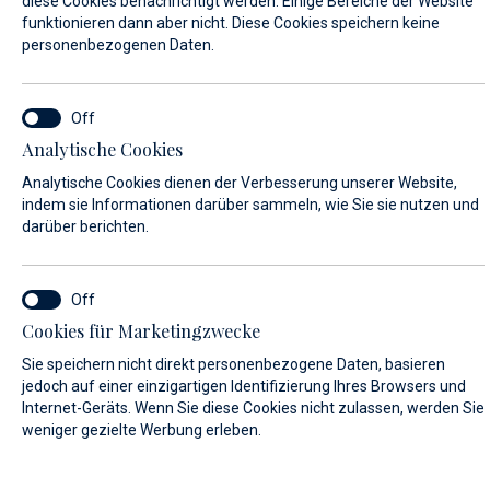
diese Cookies benachrichtigt werden. Einige Bereiche der Website
funktionieren dann aber nicht. Diese Cookies speichern keine
personenbezogenen Daten.
VORNAME*
Analytische Cookies
NACHNAME*
Analytische Cookies dienen der Verbesserung unserer Website,
indem sie Informationen darüber sammeln, wie Sie sie nutzen und
darüber berichten.
E-MAIL*
Cookies für Marketingzwecke
Sie speichern nicht direkt personenbezogene Daten, basieren
LAND:
jedoch auf einer einzigartigen Identifizierung Ihres Browsers und
Internet-Geräts. Wenn Sie diese Cookies nicht zulassen, werden Sie
weniger gezielte Werbung erleben.
Algeria (+213)