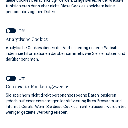
diese Cookies benachrichtigt werden. Einige Bereiche der Website
funktionieren dann aber nicht. Diese Cookies speichern keine
personenbezogenen Daten.
VORNAME*
Analytische Cookies
NACHNAME*
Analytische Cookies dienen der Verbesserung unserer Website,
indem sie Informationen darüber sammeln, wie Sie sie nutzen und
darüber berichten.
E-MAIL*
Cookies für Marketingzwecke
Sie speichern nicht direkt personenbezogene Daten, basieren
LAND:
jedoch auf einer einzigartigen Identifizierung Ihres Browsers und
Internet-Geräts. Wenn Sie diese Cookies nicht zulassen, werden Sie
weniger gezielte Werbung erleben.
Algeria (+213)