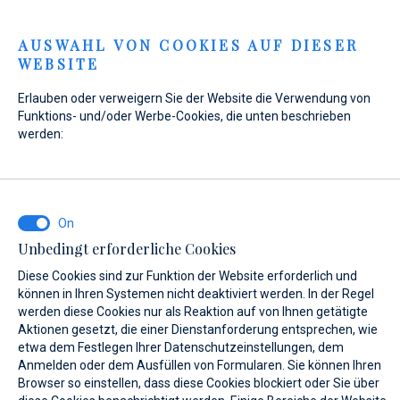
Menu
AUSWAHL VON COOKIES AUF DIESER
WEBSITE
Home
Kontakt
Anfrage senden
Erlauben oder verweigern Sie der Website die Verwendung von
Anfrage senden
Funktions- und/oder Werbe-Cookies, die unten beschrieben
werden:
WAS INTERESSIERT SIE?
Unbedingt erforderliche Cookies
Verkauf
Diese Cookies sind zur Funktion der Website erforderlich und
können in Ihren Systemen nicht deaktiviert werden. In der Regel
werden diese Cookies nur als Reaktion auf von Ihnen getätigte
Aktionen gesetzt, die einer Dienstanforderung entsprechen, wie
etwa dem Festlegen Ihrer Datenschutzeinstellungen, dem
BOOT NAME (WENN SIE DEN GENAUEN NAMEN DES BOOTES NICHT
KENNEN, GEBEN SIE EINEN BELIEBIGEN NAMEN EIN.)*
Anmelden oder dem Ausfüllen von Formularen. Sie können Ihren
Browser so einstellen, dass diese Cookies blockiert oder Sie über