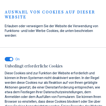
Menu
AUSWAHL VON COOKIES AUF DIESER
WEBSITE
Home
Kontakt
Anfrage senden
Erlauben oder verweigern Sie der Website die Verwendung von
Anfrage senden
Funktions- und/oder Werbe-Cookies, die unten beschrieben
werden:
WAS INTERESSIERT SIE?
Unbedingt erforderliche Cookies
Verkauf
Diese Cookies sind zur Funktion der Website erforderlich und
können in Ihren Systemen nicht deaktiviert werden. In der Regel
werden diese Cookies nur als Reaktion auf von Ihnen getätigte
Aktionen gesetzt, die einer Dienstanforderung entsprechen, wie
etwa dem Festlegen Ihrer Datenschutzeinstellungen, dem
BOOT NAME (WENN SIE DEN GENAUEN NAMEN DES BOOTES NICHT
KENNEN, GEBEN SIE EINEN BELIEBIGEN NAMEN EIN.)*
Anmelden oder dem Ausfüllen von Formularen. Sie können Ihren
Browser so einstellen, dass diese Cookies blockiert oder Sie über