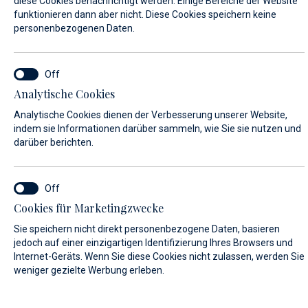
diese Cookies benachrichtigt werden. Einige Bereiche der Website
funktionieren dann aber nicht. Diese Cookies speichern keine
personenbezogenen Daten.
VORNAME*
Analytische Cookies
NACHNAME*
Analytische Cookies dienen der Verbesserung unserer Website,
indem sie Informationen darüber sammeln, wie Sie sie nutzen und
darüber berichten.
E-MAIL*
Cookies für Marketingzwecke
Sie speichern nicht direkt personenbezogene Daten, basieren
LAND:
jedoch auf einer einzigartigen Identifizierung Ihres Browsers und
Internet-Geräts. Wenn Sie diese Cookies nicht zulassen, werden Sie
weniger gezielte Werbung erleben.
Algeria (+213)