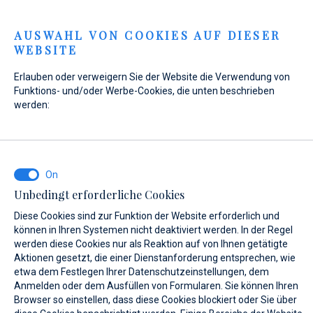
Menu
AUSWAHL VON COOKIES AUF DIESER
WEBSITE
Home
Kontakt
Anfrage senden
Erlauben oder verweigern Sie der Website die Verwendung von
Anfrage senden
Funktions- und/oder Werbe-Cookies, die unten beschrieben
werden:
WAS INTERESSIERT SIE?
Unbedingt erforderliche Cookies
Verkauf
Diese Cookies sind zur Funktion der Website erforderlich und
können in Ihren Systemen nicht deaktiviert werden. In der Regel
werden diese Cookies nur als Reaktion auf von Ihnen getätigte
Aktionen gesetzt, die einer Dienstanforderung entsprechen, wie
etwa dem Festlegen Ihrer Datenschutzeinstellungen, dem
BOOT NAME (WENN SIE DEN GENAUEN NAMEN DES BOOTES NICHT
KENNEN, GEBEN SIE EINEN BELIEBIGEN NAMEN EIN.)*
Anmelden oder dem Ausfüllen von Formularen. Sie können Ihren
Browser so einstellen, dass diese Cookies blockiert oder Sie über