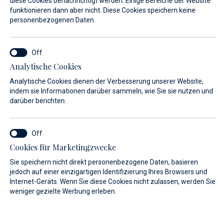
diese Cookies benachrichtigt werden. Einige Bereiche der Website
funktionieren dann aber nicht. Diese Cookies speichern keine
personenbezogenen Daten.
VORNAME*
Analytische Cookies
NACHNAME*
Analytische Cookies dienen der Verbesserung unserer Website,
indem sie Informationen darüber sammeln, wie Sie sie nutzen und
darüber berichten.
E-MAIL*
Cookies für Marketingzwecke
Sie speichern nicht direkt personenbezogene Daten, basieren
LAND:
jedoch auf einer einzigartigen Identifizierung Ihres Browsers und
Internet-Geräts. Wenn Sie diese Cookies nicht zulassen, werden Sie
weniger gezielte Werbung erleben.
Algeria (+213)