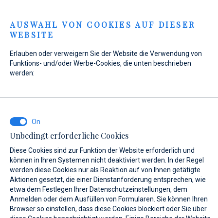
Menu
AUSWAHL VON COOKIES AUF DIESER
WEBSITE
Home
Kontakt
Anfrage senden
Erlauben oder verweigern Sie der Website die Verwendung von
Anfrage senden
Funktions- und/oder Werbe-Cookies, die unten beschrieben
werden:
Für den Fall, dass der Zustand des Schiffes nicht den
Sicherheitskriterien entspricht, behalten sich Marina Baotić
Unbedingt erforderliche Cookies
und Marina Veli Rat das Recht vor, keinen Mietvertrag für
Diese Cookies sind zur Funktion der Website erforderlich und
den Liegeplatz abzuschließen, und können nicht für die
können in Ihren Systemen nicht deaktiviert werden. In der Regel
Kosten der Ankunft verantwortlich gemacht werden.
werden diese Cookies nur als Reaktion auf von Ihnen getätigte
Aktionen gesetzt, die einer Dienstanforderung entsprechen, wie
etwa dem Festlegen Ihrer Datenschutzeinstellungen, dem
Anmelden oder dem Ausfüllen von Formularen. Sie können Ihren
WAS INTERESSIERT SIE?
Browser so einstellen, dass diese Cookies blockiert oder Sie über