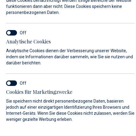
diese Cookies benachrichtigt werden. Einige Bereiche der Website
Liegeplätze
funktionieren dann aber nicht. Diese Cookies speichern keine
personenbezogenen Daten.
MARINA AUSWÄHLEN*
Analytische Cookies
Marina Baotić
Analytische Cookies dienen der Verbesserung unserer Website,
indem sie Informationen darüber sammeln, wie Sie sie nutzen und
darüber berichten.
Marina Veli Rat
ANKUNFT/ABREISE*
Cookies für Marketingzwecke
START
END
10.08.2026
11.08.2026
Sie speichern nicht direkt personenbezogene Daten, basieren
jedoch auf einer einzigartigen Identifizierung Ihres Browsers und
Internet-Geräts. Wenn Sie diese Cookies nicht zulassen, werden Sie
BOOTSTYP*
weniger gezielte Werbung erleben.
Segelboote