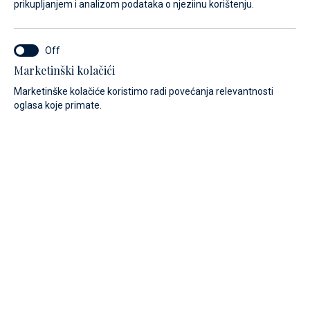
prikupljanjem i analizom podataka o njeziinu korištenju.
iskusnog tima. Ovdje je Vaš je brod u dobrim rukama. Naše
stručno osoblje brine se za održavanje i servisiranje te
ugradnje, konverzije i popravke trupa i snastova.
Marketinški kolačići
Marketinške kolačiće koristimo radi povećanja relevantnosti
oglasa koje primate.
Održavanje jahti i briga za brodove