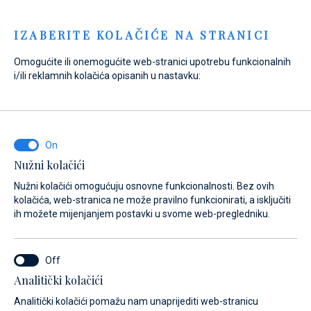
Menu
IZABERITE KOLAČIĆE NA STRANICI
Omogućite ili onemogućite web-stranici upotrebu funkcionalnih
i/ili reklamnih kolačića opisanih u nastavku:
Home
Servis brodova
Biograd na Moru servis
Pregled usluga
Biograd na Moru
servis
Nužni kolačići
Nužni kolačići omogućuju osnovne funkcionalnosti. Bez ovih
kolačića, web-stranica ne može pravilno funkcionirati, a isključiti
ih možete mijenjanjem postavki u svome web-pregledniku.
Analitički kolačići
Biogradu na Moru servis pod vodstvom je profesionalnog i
Analitički kolačići pomažu nam unaprijediti web-stranicu