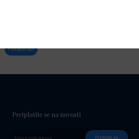
E-mail:
service2@baotic-yachting.com
Radno vrijeme:
Ponedjeljak - Petak: 8:00 - 17:00 sati
Subota: 8:00 - 12:00 sati
Radno vrijeme izvan sezone može biti skraćeno.
Pošaljite upit
Pretplatite se na novosti
Pretplati se