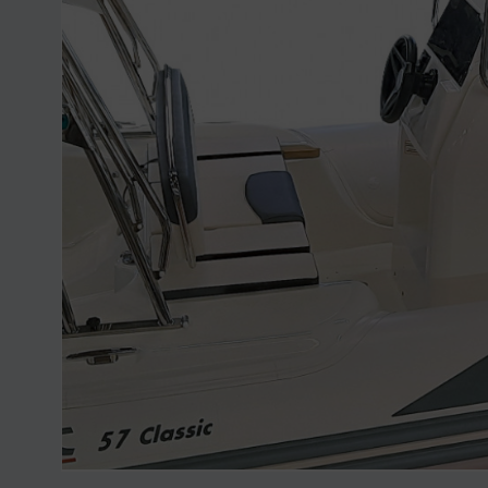
Nikhen Yachts
Vez 2.0
Williams Jet
Web trgovina
Tenders
Pošaljite upit
SUR Marine
3d Tender
Pošaljite upit