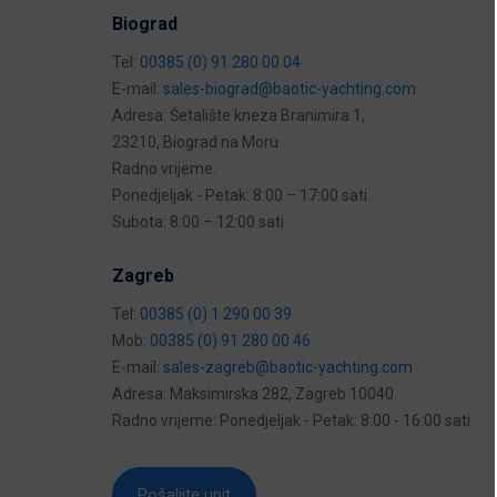
Biograd
Tel:
00385 (0) 91 280 00 04
E-mail:
sales-biograd@baotic-yachting.com
Adresa: Šetalište kneza Branimira 1,
23210, Biograd na Moru
Radno vrijeme:
Ponedjeljak - Petak: 8:00 – 17:00 sati
Subota: 8:00 – 12:00 sati
Zagreb
Tel:
00385 (0) 1 290 00 39
Mob:
00385 (0) 91 280 00 46
E-mail:
sales-zagreb@baotic-yachting.com
Adresa: Maksimirska 282, Zagreb 10040
Radno vrijeme: Ponedjeljak - Petak: 8:00 - 16:00 sati
Pošaljite upit