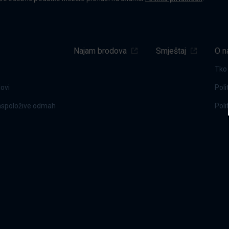
Najam brodova
Smještaj
O n
Tko
dovi
Poli
raspoložive odmah
Poli