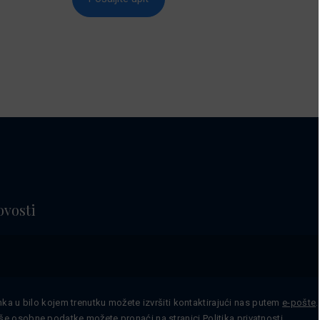
ovosti
nka u bilo kojem trenutku možete izvršiti kontaktirajući nas putem
e-pošte
še osobne podatke možete pronaći na stranici
Politika privatnosti
.