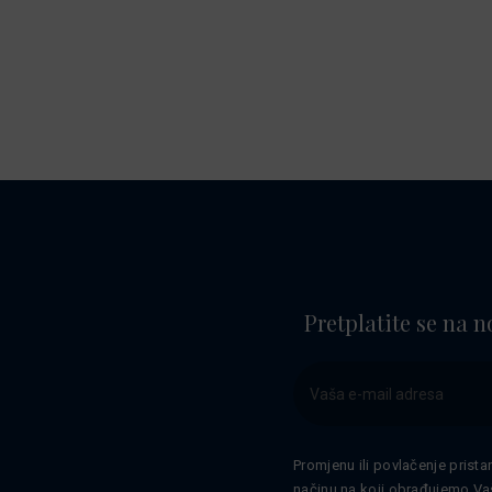
Pretplatite se na n
Promjenu ili povlačenje prista
načinu na koji obrađujemo Va