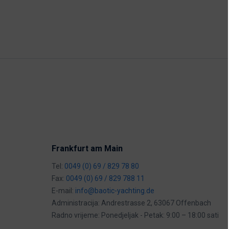
Frankfurt am Main
Tel:
0049 (0) 69 / 829 78 80
Fax:
0049 (0) 69 / 829 788 11
E-mail:
info@baotic-yachting.de
Administracija: Andrestrasse 2, 63067 Offenbach
Radno vrijeme: Ponedjeljak - Petak: 9:00 – 18:00 sati