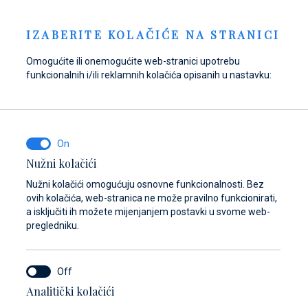
Pošaljite upit
NOVOSTI
HR
IZABERITE KOLAČIĆE NA STRANICI
Omogućite ili onemogućite web-stranici upotrebu
funkcionalnih i/ili reklamnih kolačića opisanih u nastavku:
Opskrbite se gorivom
Pronađite dijelove,
Dayboat & Ribs
u Marini Baotić!
pribor i opremu za
Center
svoje plovilo
Saznajte više
Saznajte više
Nužni kolačići
Saznajte više
Nužni kolačići omogućuju osnovne funkcionalnosti. Bez
ovih kolačića, web-stranica ne može pravilno funkcionirati,
a isključiti ih možete mijenjanjem postavki u svome web-
pregledniku.
Analitički kolačići