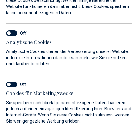
diese Cookies benachrichtigt werden. Einige Bereiche der
Website funktionieren dann aber nicht. Diese Cookies speichern
Unser offizieller Händler für das
keine personenbezogenen Daten.
Fahrgebiet Kroatien mit dieser
erfolgreichen innovativen Marke
wurde im Jahr 2023 gegründet.
Analytische Cookies
Analytische Cookies dienen der Verbesserung unserer Website,
indem sie Informationen darüber sammeln, wie Sie sie nutzen
Intelligentes Bauen und Kaufen bietet viele Vorteile ohne
und darüber berichten.
Kompromisse bei der Qualität. Aus diesem Grund verfügt
Maxima Boats über ein gutes Produkt zu einem wirklich
wettbewerbsfähigen Preis.
Cookies für Marketingzwecke
Sie speichern nicht direkt personenbezogene Daten, basieren
jedoch auf einer einzigartigen Identifizierung Ihres Browsers und
TYP
LÄNGE
Internet-Geräts. Wenn Sie diese Cookies nicht zulassen, werden
Sie weniger gezielte Werbung erleben.
Alle
Alle