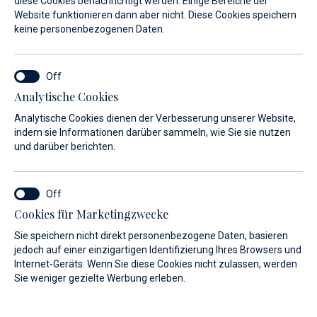
diese Cookies benachrichtigt werden. Einige Bereiche der
Website funktionieren dann aber nicht. Diese Cookies speichern
Unser offizieller Händler für das
keine personenbezogenen Daten.
Fahrgebiet Kroatien mit dieser
erfolgreichen innovativen Marke
wurde im Jahr 2023 gegründet.
Analytische Cookies
Analytische Cookies dienen der Verbesserung unserer Website,
indem sie Informationen darüber sammeln, wie Sie sie nutzen
Intelligentes Bauen und Kaufen bietet viele Vorteile ohne
und darüber berichten.
Kompromisse bei der Qualität. Aus diesem Grund verfügt
Maxima Boats über ein gutes Produkt zu einem wirklich
wettbewerbsfähigen Preis.
Cookies für Marketingzwecke
Sie speichern nicht direkt personenbezogene Daten, basieren
jedoch auf einer einzigartigen Identifizierung Ihres Browsers und
TYP
LÄNGE
Internet-Geräts. Wenn Sie diese Cookies nicht zulassen, werden
Sie weniger gezielte Werbung erleben.
Alle
Alle