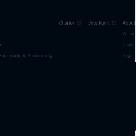
Charter
Unterkunft
About
Wer wi
te
Cookie
ur sofortigen Auslieferung
Regel