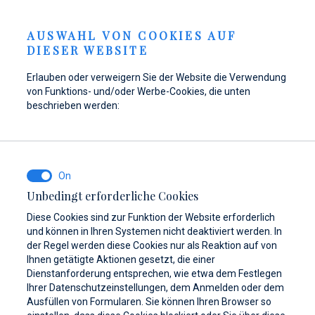
Anfrage senden
GKEITEN
DE
AUSWAHL VON COOKIES AUF
DIESER WEBSITE
Erlauben oder verweigern Sie der Website die Verwendung
von Funktions- und/oder Werbe-Cookies, die unten
Tanken Sie Ihr Boot in
Hier finden Sie Teile,
Dayboat & Ribs
beschrieben werden:
Marina Baotić wieder
Zubehör und
Center
auf!
Ausrüstung für Ihr
Mehr erfahren
Schiff
Mehr erfahren
Unbedingt erforderliche Cookies
Mehr erfahren
Diese Cookies sind zur Funktion der Website erforderlich
und können in Ihren Systemen nicht deaktiviert werden. In
der Regel werden diese Cookies nur als Reaktion auf von
Ihnen getätigte Aktionen gesetzt, die einer
Dienstanforderung entsprechen, wie etwa dem Festlegen
Ihrer Datenschutzeinstellungen, dem Anmelden oder dem
Ausfüllen von Formularen. Sie können Ihren Browser so