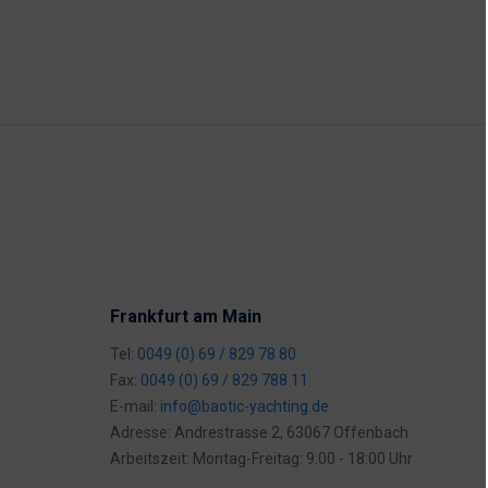
Frankfurt am Main
Tel:
0049 (0) 69 / 829 78 80
Fax:
0049 (0) 69 / 829 788 11
E-mail:
info@baotic-yachting.de
Adresse: Andrestrasse 2, 63067 Offenbach
Arbeitszeit: Montag-Freitag: 9:00 - 18:00 Uhr