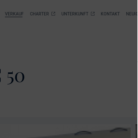
VERKAUF
CHARTER
UNTERKUNFT
KONTAKT
NEUI
brauchtboote
Marina Veli Rat
Biograd na moru Service
Neue Yachten zur
sofortigen Auslieferung
orboote
Über uns
Anfrage senden
 50
Neue Yachten zur sofortigen
amarane
Leistungen
Auslieferung
elboote
Gallery
Anfrage senden
frage
Standort
nden
FAQ
Ankerplätze
Anfrage senden