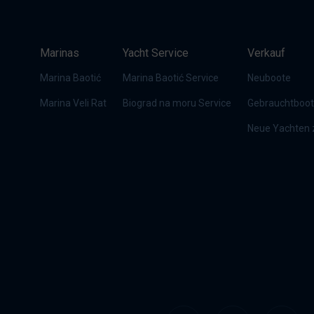
Marinas
Yacht Service
Verkauf
Marina Baotić
Marina Baotić Service
Neuboote
Marina Veli Rat
Biograd na moru Service
Gebrauchtboo
Neue Yachten z