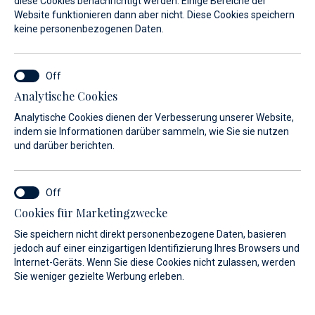
diese Cookies benachrichtigt werden. Einige Bereiche der
Website funktionieren dann aber nicht. Diese Cookies speichern
keine personenbezogenen Daten.
Wir freuen uns, unsere Teilnahme an der 26. Ausgabe der
Biograd Boat Show anzukündigen, die vom 23. bis 27.
Oktober 2024 stattfinden wird. In diesem Jahr präsentieren
Analytische Cookies
wir drei renommierte Bootsmarken:
Axopar
,
De Antonio
Analytische Cookies dienen der Verbesserung unserer Website,
und
Sessa
, die alle für höchste Qualität, innovatives Design
indem sie Informationen darüber sammeln, wie Sie sie nutzen
und darüber berichten.
und beeindruckende Leistung stehen.
An unserem Ausstellungsstand haben Sie die Gelegenheit,
die neuesten Modelle aus nächster Nähe zu erleben:
Cookies für Marketingzwecke
Sie speichern nicht direkt personenbezogene Daten, basieren
Axopar 37
jedoch auf einer einzigartigen Identifizierung Ihres Browsers und
Internet-Geräts. Wenn Sie diese Cookies nicht zulassen, werden
De Antonio D36
Sie weniger gezielte Werbung erleben.
Sessa C3X