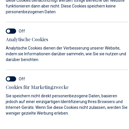
diese Cookies benachrichtigt werden. Einige Bereiche der Website
Liegeplätze
funktionieren dann aber nicht. Diese Cookies speichern keine
personenbezogenen Daten.
MARINA AUSWÄHLEN*
Analytische Cookies
Marina Baotić
Analytische Cookies dienen der Verbesserung unserer Website,
indem sie Informationen darüber sammeln, wie Sie sie nutzen und
darüber berichten.
Marina Veli Rat
ANKUNFT/ABREISE*
Cookies für Marketingzwecke
START
END
06.08.2026
07.08.2026
Sie speichern nicht direkt personenbezogene Daten, basieren
jedoch auf einer einzigartigen Identifizierung Ihres Browsers und
Internet-Geräts. Wenn Sie diese Cookies nicht zulassen, werden Sie
BOOTSTYP*
weniger gezielte Werbung erleben.
Segelboote