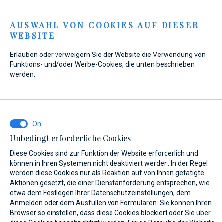
Menu
AUSWAHL VON COOKIES AUF DIESER
WEBSITE
Home
Kontakt
Anfrage senden
Erlauben oder verweigern Sie der Website die Verwendung von
Anfrage senden
Funktions- und/oder Werbe-Cookies, die unten beschrieben
werden:
Für den Fall, dass der Zustand des Schiffes nicht den
Sicherheitskriterien entspricht, behalten sich Marina Baotić
Unbedingt erforderliche Cookies
und Marina Veli Rat das Recht vor, keinen Mietvertrag für
Diese Cookies sind zur Funktion der Website erforderlich und
den Liegeplatz abzuschließen, und können nicht für die
können in Ihren Systemen nicht deaktiviert werden. In der Regel
Kosten der Ankunft verantwortlich gemacht werden.
werden diese Cookies nur als Reaktion auf von Ihnen getätigte
Aktionen gesetzt, die einer Dienstanforderung entsprechen, wie
etwa dem Festlegen Ihrer Datenschutzeinstellungen, dem
Anmelden oder dem Ausfüllen von Formularen. Sie können Ihren
WAS INTERESSIERT SIE?
Browser so einstellen, dass diese Cookies blockiert oder Sie über