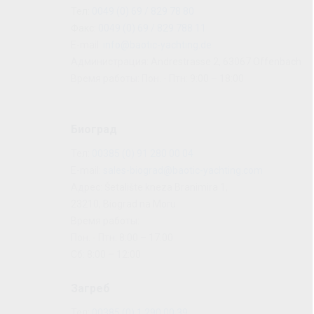
Тел:
0049 (0) 69 / 829 78 80
Факс:
0049 (0) 69 / 829 788 11
E-mail:
info@baotic-yachting.de
Администрация: Andrestrasse 2, 63067 Offenbach
Время работы: Пон. - Птн: 9:00 – 18:00
Биоград
Тел:
00385 (0) 91 280 00 04
E-mail:
sales-biograd@baotic-yachting.com
Адрес: Šetalište kneza Branimira 1,
23210, Biograd na Moru
Время работы:
Пон. - Птн: 8:00 – 17:00
Сб: 8:00 – 12:00
Загреб
Тел:
00385 (0) 1 290 00 39