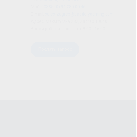
Моб:
00385 (0) 91 280 00 46
E-mail:
sales-zagreb@baotic-yachting.com
Адрес: Maksimirska 282, Zagreb 10040
Время работы: Пон. - Птн: 8:00 - 16:00
Послать запрос