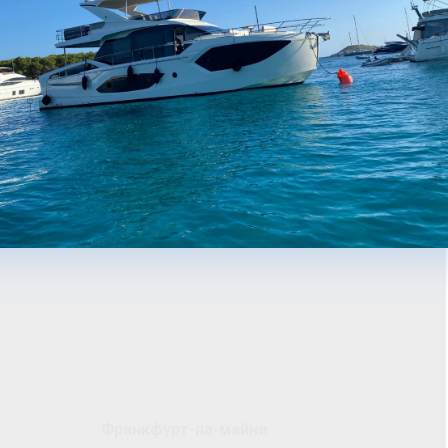
Франкфурт-на-майне