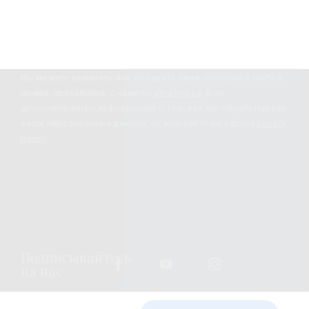
Подписка
Вы можете изменить или отозвать свое согласие в любое
время, связавшись с нами по
emailing us
. Всю
дополнительную информацию о том, как мы обрабатываем
ваши персональные данные, можно найти по адресу
privacy
policy
.
Подписывайтесь
на нас