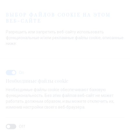
Меню
ВЫБОР ФАЙЛОВ COOKIE НА ЭТОМ
ВЕБ-САЙТЕ
Разрешить или запретить веб-сайту использовать
функциональные и/или рекламные файлы cookie, описанные
ниже:
Начальная страница
Марины
Марина Вели Рат
Услуги
Шоппинг
Марина Вели Рат
Шоппинг
Необходимые файлы cookie
Необходимые файлы cookie обеспечивают базовую
функциональность. Без этих файлов веб-сайт не может
работать должным образом, и вы можете отключить их,
изменив настройки своего веб-браузера.
Информация
Услуги
Галерея
Местоположение