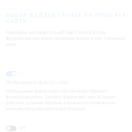
Меню
ВЫБОР ФАЙЛОВ COOKIE НА ЭТОМ ВЕБ-
САЙТЕ
Начальная страница
Контакты
Send Inquiry
Разрешить или запретить веб-сайту использовать
Send Inquiry
функциональные и/или рекламные файлы cookie, описанные
ниже:
О ЧЕМ ВАШ ЗАПРОС ?
Необходимые файлы cookie
Общий запрос
Необходимые файлы cookie обеспечивают базовую
функциональность. Без этих файлов веб-сайт не может
работать должным образом, и вы можете отключить их,
изменив настройки своего веб-браузера.
ИМЯ*