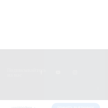
Вы можете изменить или отозвать свое согласие в любое
время, связавшись с нами по
emailing us
. Всю
дополнительную информацию о том, как мы обрабатываем
ваши персональные данные, можно найти по адресу
privacy
policy
.
Подписывайтесь
на нас