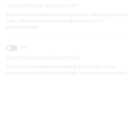
Аналитические файлы cookie
парусного спорта.
Аналитические файлы cookie помогают нам улучшать веб-
сайт, собирая и анализируя информацию о его
Если вы ищете приключений, полных адреналина, и
использовании.
хотите почувствовать себя ближе к морю, это
идеальный выбор. Дополнительным преимуществом
является то, что отдых на борту парусника приносит
огромную пользу для физического и морального
Маркетинговые файлы cookie
здоровья.
Мы используем маркетинговые файлы cookie, чтобы
повысить релевантность рекламы, которую вы получаете.
Откройте для себя наш ассортимент моторных
лодок.