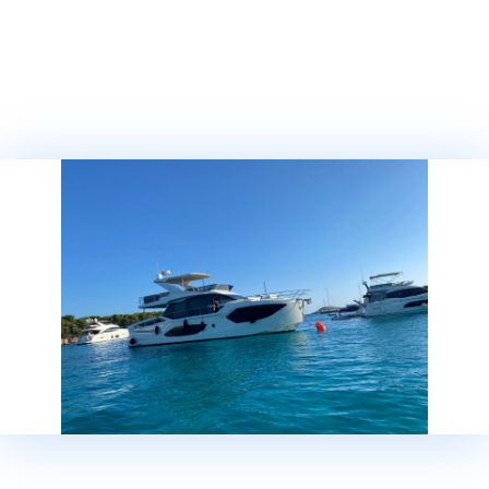
Тел:
0049 (0) 69 / 829 78 80
Факс:
0049 (0) 69 / 829 788 11
E-mail:
info@baotic-yachting.de
Администрация: Andrestrasse 2, 63067 Offenbach
Время работы: Пон. - Птн: 9:00 – 18:00
Сегет Доньи
Тел:
00385 (0) 21 / 88 07 95
Моб:
00385 (0) 91 / 280 00 20
Моб:
00385 (0) 91 / 280 00 45
Моб:
00385 (0) 91 / 280 00 75
E-mail:
sales-seget@baotic-yachting.com
Время работы: Пон. - Сб: 8:00 – 16:00
Биоград
Тел:
00385 (0) 91 280 00 04
E-mail:
sales-biograd@baotic-yachting.com
Адрес: Šetalište kneza Branimira 1,