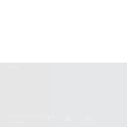
Узнавайте новости
Подписка
Вы можете изменить или отозвать свое согласие в любое
время, связавшись с нами по
emailing us
. Всю
дополнительную информацию о том, как мы обрабатываем
ваши персональные данные, можно найти по адресу
privacy
policy
.
Подписывайтесь
на нас