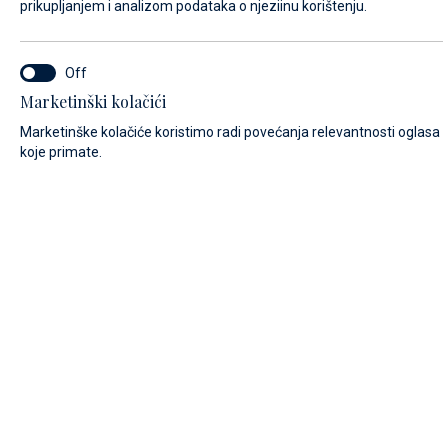
prikupljanjem i analizom podataka o njeziinu korištenju.
PREZIME*
Marketinški kolačići
Marketinške kolačiće koristimo radi povećanja relevantnosti oglasa
E-MAIL*
koje primate.
POZIVNI BROJ:
Algeria (+213)
BROJ TELEFONA
PORUKA