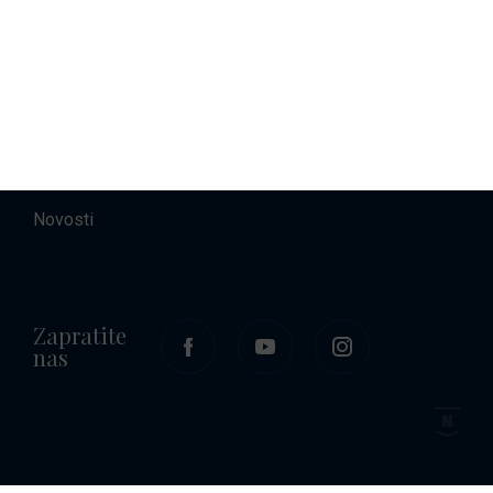
O nama
Kontakt
Karijere
Novosti
Zapratite
nas