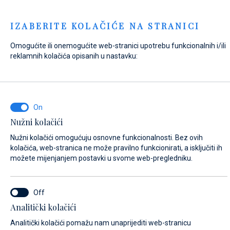
Menu
IZABERITE KOLAČIĆE NA STRANICI
Omogućite ili onemogućite web-stranici upotrebu funkcionalnih i/ili
Home
Kontakt
Pošaljite upit
reklamnih kolačića opisanih u nastavku:
Pošaljite upit
Nužni kolačići
NA ŠTO SE ODNOSI VAŠ UPIT?
Nužni kolačići omogućuju osnovne funkcionalnosti. Bez ovih
Opći upit
kolačića, web-stranica ne može pravilno funkcionirati, a isključiti ih
možete mijenjanjem postavki u svome web-pregledniku.
IME*
Analitički kolačići
Analitički kolačići pomažu nam unaprijediti web-stranicu