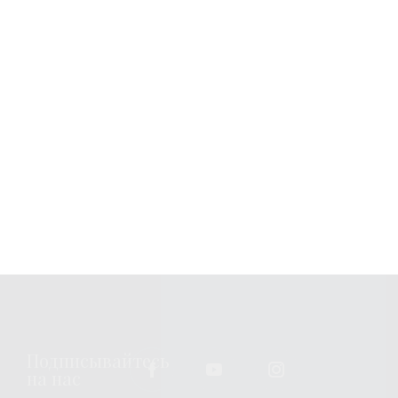
Узнавайте новости
Подписка
Вы можете изменить или отозвать свое согласие в любое
время, связавшись с нами по
emailing us
. Всю
дополнительную информацию о том, как мы обрабатываем
ваши персональные данные, можно найти по адресу
privacy
policy
.
Подписывайтесь
на нас