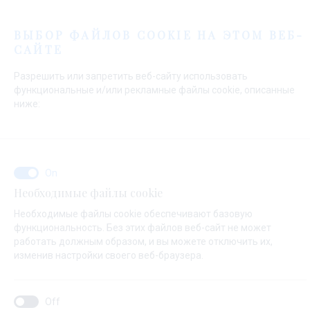
Меню
ВЫБОР ФАЙЛОВ COOKIE НА ЭТОМ ВЕБ-
САЙТЕ
Начальная страница
Контакты
Send Inquiry
Разрешить или запретить веб-сайту использовать
Send Inquiry
функциональные и/или рекламные файлы cookie, описанные
ниже:
О ЧЕМ ВАШ ЗАПРОС ?
Необходимые файлы cookie
Продажа
Необходимые файлы cookie обеспечивают базовую
функциональность. Без этих файлов веб-сайт не может
работать должным образом, и вы можете отключить их,
изменив настройки своего веб-браузера.
НАЗВАНИЕ ЯХТЫ ( ЕСЛИ ВЫ НЕ ЗНАЕТЕ ТОЧНОЕ ИМЯ ЯХТЫ,ВНЕСИТЕ
ЛЮБОЕ ИМЯ)*