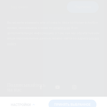
Подписка
Вы можете изменить или отозвать свое согласие в любое
время, связавшись с нами по
emailing us
. Всю
дополнительную информацию о том, как мы обрабатываем
ваши персональные данные, можно найти по адресу
privacy
policy
.
Подписывайтесь
на нас
ПОЛИТИКА ФАЙЛОВ COOKIE
ПРИНЯТЬ ВЫБРАННОЕ
НАСТРОЙКИ