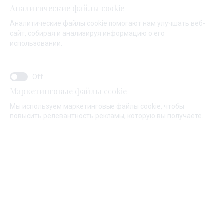
управляет наша профессиональная и опытная команда
Аналитические файлы cookie
мастерских. Здесь ваша лодка в надежных руках. Наш
Аналитические файлы cookie помогают нам улучшать веб-
квалифицированный персонал берет на себя работы
сайт, собирая и анализируя информацию о его
по техническому обслуживанию и ремонту,
использовании.
приспособления и переоборудование, а также ремонт
корпуса и такелажа. Сервисный зал имеет ворота
шириной 10 метров и подходит для круглогодичных
Маркетинговые файлы cookie
работ на лодке.
Мы используем маркетинговые файлы cookie, чтобы
повысить релевантность рекламы, которую вы получаете.
Судовой кран