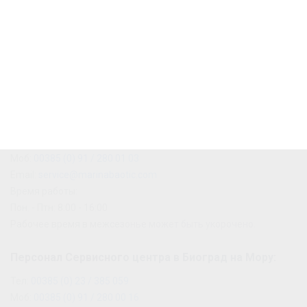
Контакты персонала
Сервисного центра
Персонал Сервисного центра в Сегете:
Тел:
00385 (0) 21 / 798 171
Моб:
00385 (0) 91 / 280 01 03
Email:
service@marinabaotic.com
Время работы:
Пон. - Птн: 8:00 - 16:00
Рабочее время в межсезонье может быть укорочено.
Персонал Сервисного центра в Биоград на Мору:
Тел:
00385 (0) 23 / 385 059
Моб:
00385 (0) 91 / 280 00 16