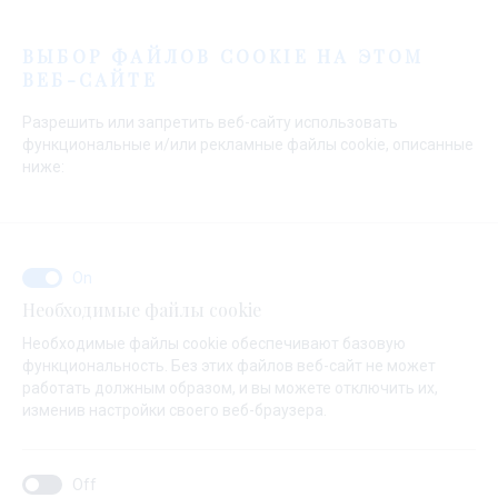
Меню
ВЫБОР ФАЙЛОВ COOKIE НА ЭТОМ
ВЕБ-САЙТЕ
Разрешить или запретить веб-сайту использовать
функциональные и/или рекламные файлы cookie, описанные
ниже:
Начальная страница
Яхт сервис
Услуги в Марине Баотич
Обзор
Яхт сервис
Марины Баотич
Необходимые файлы cookie
Необходимые файлы cookie обеспечивают базовую
функциональность. Без этих файлов веб-сайт не может
работать должным образом, и вы можете отключить их,
изменив настройки своего веб-браузера.
Рабочим и сервисным цехом Марины Баотич