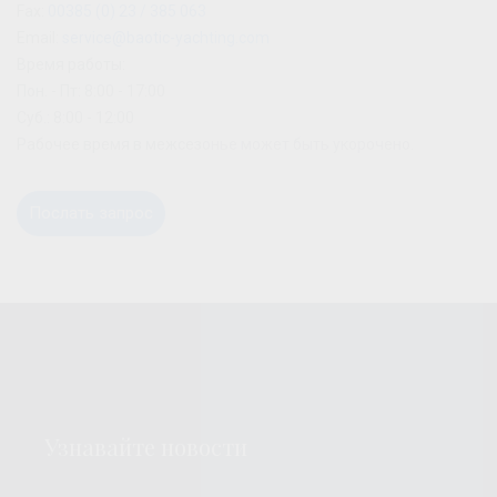
Fax:
00385 (0) 23 / 385 063
Email:
service@baotic-yachting.com
Время работы:
Пон. - Пт: 8:00 - 17:00
Суб.: 8:00 - 12:00
Рабочее время в межсезонье может быть укорочено.
Послать запрос
Узнавайте новости