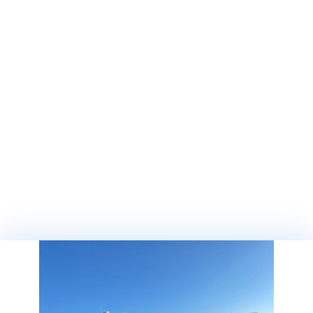
Наша команда работает в
соответсвии с
индивидуалными
потребностями каждого
судна. Мы с нетерпением