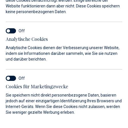
diese Cookies benachrichtigt werden. Einige Bereiche der
Website funktionieren dann aber nicht. Diese Cookies speichern
keine personenbezogenen Daten.
Analytische Cookies
Finden Sie Ihr Traumboot
Analytische Cookies dienen der Verbesserung unserer Website,
Mit der Hilfe eines sachkundigen und hilfsbereiten
indem sie Informationen darüber sammeln, wie Sie sie nutzen
und darüber berichten.
Beraters. Wir sind ein kroatisch-deutsches Unternehmen,
das eine Leidenschaft für das Segeln hegt und bereits seit
25 Jahren erfolgreich im Boot- und Yachthandel tätig ist.
Sehen Sie sich unsere breite Auswahl an Neu- und
Cookies für Marketingzwecke
Gebrauchtbooten zuverlässiger Marken an. Unter der
Sie speichern nicht direkt personenbezogene Daten, basieren
Führung engagierter Berater helfen wir Ihnen bei der
jedoch auf einer einzigartigen Identifizierung Ihres Browsers und
Entscheidung, die Ihren Wünschen perfekt entspricht.
Internet-Geräts. Wenn Sie diese Cookies nicht zulassen, werden
Sie weniger gezielte Werbung erleben.
Mehr erfahren