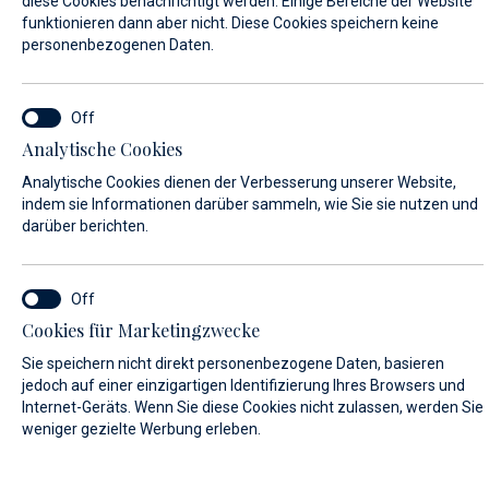
diese Cookies benachrichtigt werden. Einige Bereiche der Website
funktionieren dann aber nicht. Diese Cookies speichern keine
personenbezogenen Daten.
VORNAME*
Analytische Cookies
NACHNAME*
Analytische Cookies dienen der Verbesserung unserer Website,
indem sie Informationen darüber sammeln, wie Sie sie nutzen und
darüber berichten.
E-MAIL*
Cookies für Marketingzwecke
Sie speichern nicht direkt personenbezogene Daten, basieren
LAND:
jedoch auf einer einzigartigen Identifizierung Ihres Browsers und
Internet-Geräts. Wenn Sie diese Cookies nicht zulassen, werden Sie
weniger gezielte Werbung erleben.
Algeria (+213)