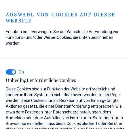
Menu
AUSWAHL VON COOKIES AUF DIESER
WEBSITE
Home
Kontakt
Anfrage senden
Erlauben oder verweigern Sie der Website die Verwendung von
Anfrage senden
Funktions- und/oder Werbe-Cookies, die unten beschrieben
werden:
WAS INTERESSIERT SIE?
Unbedingt erforderliche Cookies
Verkauf
Diese Cookies sind zur Funktion der Website erforderlich und
können in Ihren Systemen nicht deaktiviert werden. In der Regel
werden diese Cookies nur als Reaktion auf von Ihnen getätigte
Aktionen gesetzt, die einer Dienstanforderung entsprechen, wie
etwa dem Festlegen Ihrer Datenschutzeinstellungen, dem
BOOT NAME (WENN SIE DEN GENAUEN NAMEN DES BOOTES NICHT
KENNEN, GEBEN SIE EINEN BELIEBIGEN NAMEN EIN.)*
Anmelden oder dem Ausfüllen von Formularen. Sie können Ihren
Browser so einstellen, dass diese Cookies blockiert oder Sie über