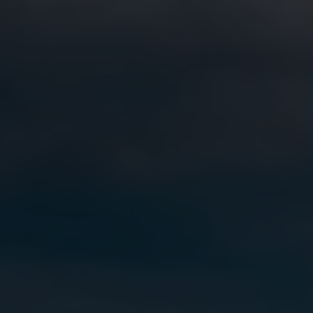
Nikhen Yachts
Vez 2.0
Williams Jet
Web trgovina
Tenders
Pošaljite upit
SUR Marine
3d Tender
Pošaljite upit