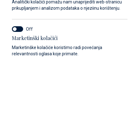
Analitički kolačići pomažu nam unaprijediti web-stranicu
prikupljanjem i analizom podataka o njeziinu korištenju.
Marketinški kolačići
Marketinške kolačiće koristimo radi povećanja
relevantnosti oglasa koje primate.