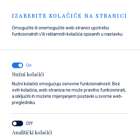
Pošaljite upit
NOVOSTI
HR
IZABERITE KOLAČIĆE NA STRANICI
Omogućite ili onemogućite web-stranici upotrebu
funkcionalnih i/ili reklamnih kolačića opisanih u nastavku:
Opskrbite se gorivom
Pronađite dijelove,
Dayboat & Ribs
u Marini Baotić!
pribor i opremu za
Center
svoje plovilo
Saznajte više
Saznajte više
Nužni kolačići
Saznajte više
Nužni kolačići omogućuju osnovne funkcionalnosti. Bez
ovih kolačića, web-stranica ne može pravilno funkcionirati,
a isključiti ih možete mijenjanjem postavki u svome web-
pregledniku.
Analitički kolačići