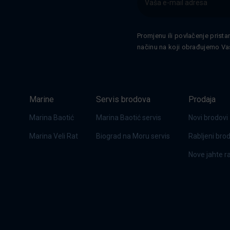
Promjenu ili povlačenje prista
načinu na koji obrađujemo Va
Marine
Servis brodova
Prodaja
Marina Baotić
Marina Baotić servis
Novi brodovi
Marina Veli Rat
Biograd na Moru servis
Rabljeni bro
Nove jahte 