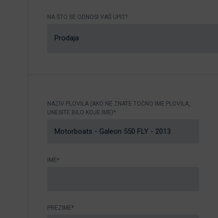
Nikhen Yachts
Vez 2.0
NA ŠTO SE ODNOSI VAŠ UPIT?
Williams Jet
Web trgovina
Prodaja
Tenders
Pošaljite upit
SUR Marine
3d Tender
Pošaljite upit
NAZIV PLOVILA (AKO NE ZNATE TOČNO IME PLOVILA,
UNESITE BILO KOJE IME)*
IME*
PREZIME*