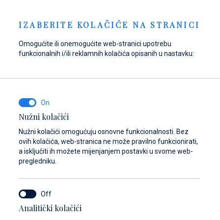
Pošaljite upit
NOVOSTI
HR
IZABERITE KOLAČIĆE NA STRANICI
Omogućite ili onemogućite web-stranici upotrebu
funkcionalnih i/ili reklamnih kolačića opisanih u nastavku:
Opskrbite se gorivom
Pronađite dijelove,
Dayboat & Ribs
u Marini Baotić!
pribor i opremu za
Center
svoje plovilo
Saznajte više
Saznajte više
Nužni kolačići
Saznajte više
Nužni kolačići omogućuju osnovne funkcionalnosti. Bez
ovih kolačića, web-stranica ne može pravilno funkcionirati,
a isključiti ih možete mijenjanjem postavki u svome web-
pregledniku.
Analitički kolačići