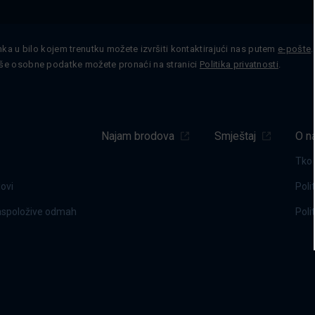
nka u bilo kojem trenutku možete izvršiti kontaktirajući nas putem
e-pošte
še osobne podatke možete pronaći na stranici
Politika privatnosti
.
Najam brodova
Smještaj
O n
Tko
dovi
Poli
raspoložive odmah
Poli