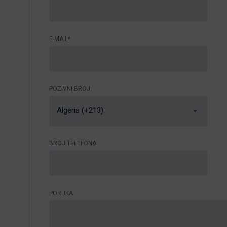
E-MAIL*
POZIVNI BROJ:
Algeria (+213)
BROJ TELEFONA
PORUKA