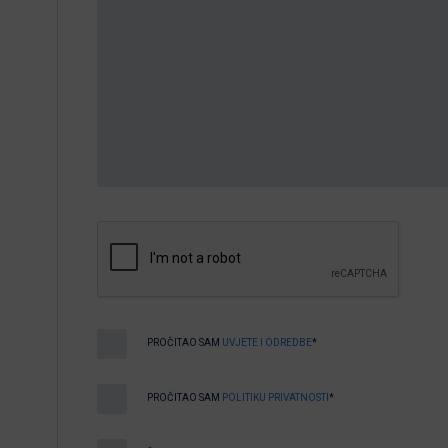
PROČITAO SAM
UVJETE I ODREDBE
*
PROČITAO SAM
POLITIKU PRIVATNOSTI
*