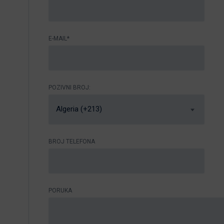
E-MAIL*
POZIVNI BROJ:
Algeria (+213)
BROJ TELEFONA
PORUKA