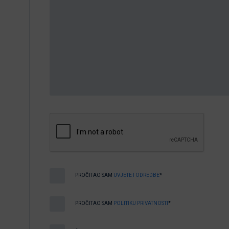
PROČITAO SAM
UVJETE I ODREDBE
*
PROČITAO SAM
POLITIKU PRIVATNOSTI
*