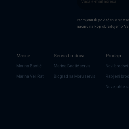
Promjenu ili povlačenje prista
načinu na koji obrađujemo Va
Marine
Servis brodova
Prodaja
Marina Baotić
Marina Baotić servis
Novi brodovi
Marina Veli Rat
Biograd na Moru servis
Rabljeni bro
Nove jahte 