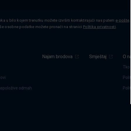
nka u bilo kojem trenutku možete izvršiti kontaktirajući nas putem
e-pošte
še osobne podatke možete pronaći na stranici
Politika privatnosti
.
Najam brodova
Smještaj
O n
Tko
dovi
Poli
raspoložive odmah
Poli