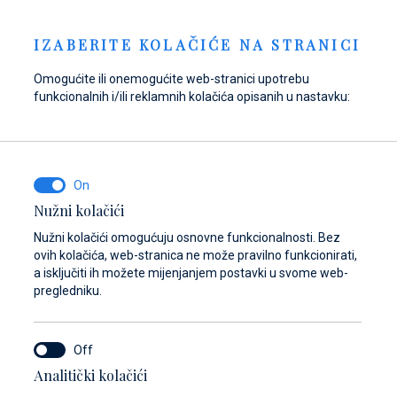
Pošaljite upit
NOVOSTI
HR
IZABERITE KOLAČIĆE NA STRANICI
Omogućite ili onemogućite web-stranici upotrebu
funkcionalnih i/ili reklamnih kolačića opisanih u nastavku:
Opskrbite se gorivom
Pronađite dijelove,
Dayboat & Ribs
u Marini Baotić!
pribor i opremu za
Center
svoje plovilo
Saznajte više
Saznajte više
Nužni kolačići
Saznajte više
Nužni kolačići omogućuju osnovne funkcionalnosti. Bez
ovih kolačića, web-stranica ne može pravilno funkcionirati,
a isključiti ih možete mijenjanjem postavki u svome web-
pregledniku.
Analitički kolačići