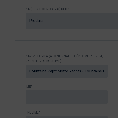
Nikhen Yachts
Vez 2.0
NA ŠTO SE ODNOSI VAŠ UPIT?
Williams Jet
Web trgovina
Prodaja
Tenders
Pošaljite upit
SUR Marine
3d Tender
Pošaljite upit
NAZIV PLOVILA (AKO NE ZNATE TOČNO IME PLOVILA,
UNESITE BILO KOJE IME)*
IME*
PREZIME*